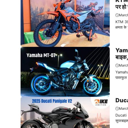
KTM 3
पर हो 
March
KTM 390
क्षमता 
Yamah
बाइक, 
March
Yamaha M
पावरफुल 
Ducat
March
Ducati P
सुपरबाइक