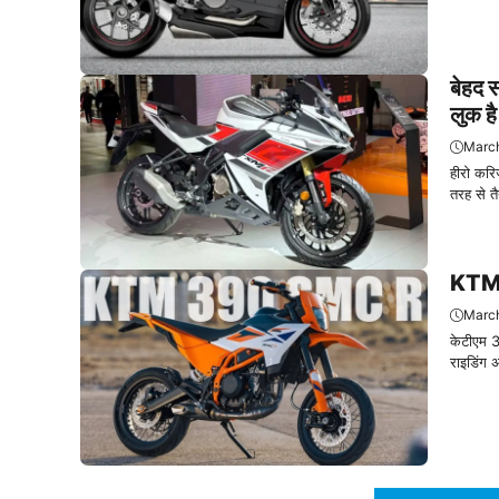
बेहद
लुक ह
March
हीरो करि
तरह से त
KTM 3
March
केटीएम 
राइडिंग